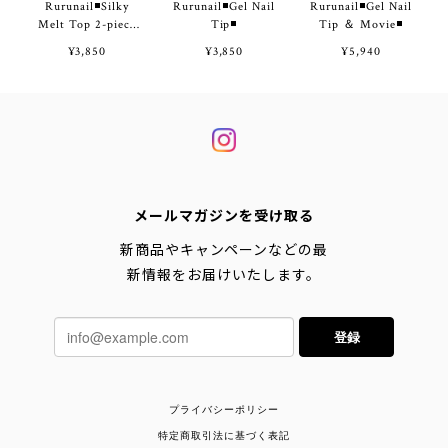
Rurunail◾️Silky
Rurunail◾️Gel Nail
Rurunail◾️Gel Nail
Melt Top 2-piece
Tip◾️
Tip ＆ Movie◾️
set◾️
¥3,850
¥3,850
¥5,940
メールマガジンを受け取る
新商品やキャンペーンなどの最
新情報をお届けいたします。
登録
プライバシーポリシー
特定商取引法に基づく表記