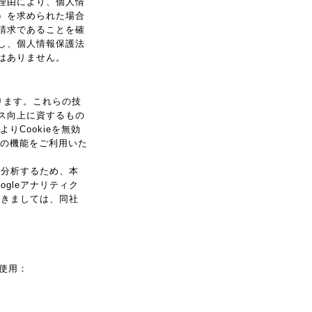
理由により、個人情
）を求められた場合
請求であることを確
し、個人情報保護法
はありません。
ります。これらの技
ス向上に資するもの
りCookieを無効
部の機能をご利用いた
・分析するため、本
oogleアナリティク
つきましては、同社
タ使用：