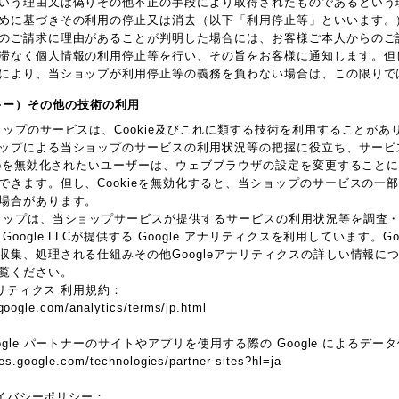
いう理由又は偽りその他不正の手段により取得されたものであるという
めに基づきその利用の停止又は消去（以下「利用停止等」といいます。
のご請求に理由があることが判明した場合には、お客様ご本人からのご
滞なく個人情報の利用停止等を行い、その旨をお客様に通知します。但
により、当ショップが利用停止等の義務を負わない場合は、この限りで
クッキー）その他の技術の利用
ョップのサービスは、Cookie及びこれに類する技術を利用することがあ
ップによる当ショップのサービスの利用状況等の把握に役立ち、サービ
kieを無効化されたいユーザーは、ウェブブラウザの設定を変更することによ
できます。但し、Cookieを無効化すると、当ショップのサービスの一
場合があります。
ョップは、当ショップサービスが提供するサービスの利用状況等を調査
Google LLCが提供する Google アナリティクスを利用しています。G
収集、処理される仕組みその他Googleアナリティクスの詳しい情報に
覧ください。
アナリティクス 利用規約：
google.com/analytics/terms/jp.html
ogle パートナーのサイトやアプリを使用する際の Google によるデー
cies.google.com/technologies/partner-sites?hl=ja
プライバシーポリシー：