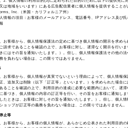
、2. 個人情報の利用目的(3)に定められた目的のために以下の提供先に
又は地域をいいます）にある広告配信業者に個人情報を提供することが
atforms, Inc.（米国・カリフォルニア州）
人情報の項目：お客様のメールアドレス、電話番号、IPアドレス及び氏
報
、お客様から、個人情報保護法の定めに基づき個人情報の開示を求めら
ご請求であることを確認の上で、お客様に対し、遅滞なく開示を行いま
きにはその旨を通知いたします。）。但し、個人情報保護法その他の法
務を負わない場合は、この限りではありません。
等
、お客様から、個人情報が真実でないという理由によって、個人情報保
正、追加又は削除（以下「訂正等」といいます。）を求められた場合に
あることを確認の上で、利用目的の達成に必要な範囲内において、遅滞
に基づき、個人情報の内容の訂正等を行い、その旨をお客様に通知しま
したときは、お客様に対しその旨を通知いたします。）。但し、個人情
ショップが訂正等の義務を負わない場合は、この限りではありません。
用停止等
、お客様から、お客様の個人情報が、あらかじめ公表された利用目的の