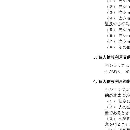
（１） 当シ
（２） 当シ
（３） 当シ
（４） 当シ
違反する行為
（５） 当シ
（６） 当シ
（７） 当シ
（８） その
3. 個人情報利用目
当ショップは
とがあり、変
4. 個人情報利用の
当ショップは
的の達成に必
（１） 法令
（２） 人の
難であるとき
（３） 公衆
意を得ること