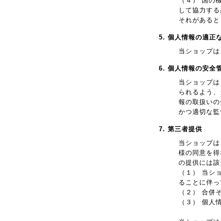
（４） 国の
して協力する
それがあると
5. 個人情報の適正
当ショップは
6. 個人情報の安全
当ショップは
られるよう、
報の取扱いの
かつ適切な監
7. 第三者提供
当ショップは
様の同意を得
の提供には該
（１） 当シ
ることに伴っ
（２） 合併
（３） 個人