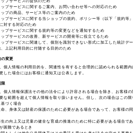
ョップサービスの提供のため
ョップサービスに関するご案内、お問い合わせ等への対応のため
ョップの商品、サービス等のご案内のため
ョップサービスに関する当ショップの規約、ポリシー等（以下「規約等
に対する対応のため
ョップサービスに関する規約等の変更などを通知するため
ョップサービスの改善、新サービスの開発等に役立てるため
ョップサービスに関連して、個別を識別できない形式に加工した統計デ
他、上記利用目的に付随する目的のため
的の変更
、個人情報の利用目的を、関連性を有すると合理的に認められる範囲内
更した場合にはお客様に通知又は公表します。
制限
、個人情報保護法その他の法令により許容される場合を除き、お客様の
要な範囲を超えて個人情報を取り扱いません。但し、次の場合はこの限
に基づく場合
生命、身体又は財産の保護のために必要がある場合であって、お客様の
衛生の向上又は児童の健全な育成の推進のために特に必要がある場合で
が困難であるとき