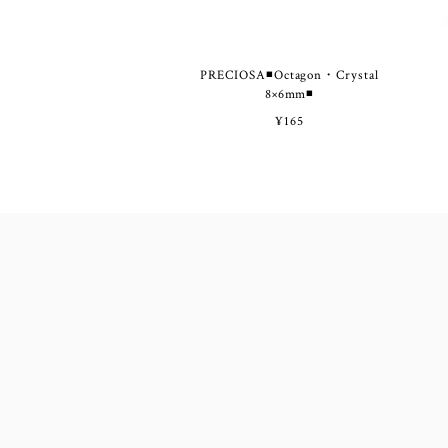
PRECIOSA◾Octagon・Crystal
8×6mm◾
¥165