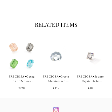
RELATED ITEMS
PRECIOSA◾Octag
PRECIOSA◾Crysta
PRECIOSA◾Square
on・12colors
l Aluminium・
・Crystal 3×3mm
8×6mm◾
4mm 6pcs◾
2pcs◾
¥198
¥440
¥88