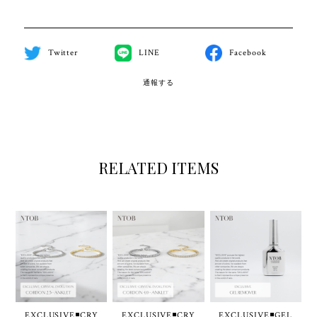
Twitter
LINE
Facebook
通報する
RELATED ITEMS
EXCLUSIVE◾️CRY
EXCLUSIVE◾️CRY
EXCLUSIVE◾️GEL