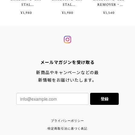
STAL
STAL
REMOVER・
EVOLUTION・
EVOLUTION・
12g◾️※Outlet Price
¥1,980
¥1,980
¥1,540
CORDON 2.5 -
CORDON 4.0 -
ANKLET 2colors◾️
ANKLET 2colors◾️
メールマガジンを受け取る
新商品やキャンペーンなどの最
新情報をお届けいたします。
登録
プライバシーポリシー
特定商取引法に基づく表記