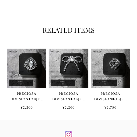
RELATED ITEMS
PRECIOSA
PRECIOSA
PRECIOSA
DIVISION◾OBJEC
DIVISION◾OBJEC
DIVISION◾OBJEC
T 07 by Tae◾️
T 09 by Tae◾️
T 10 by Tae◾️
¥2,200
¥2,200
¥2,750