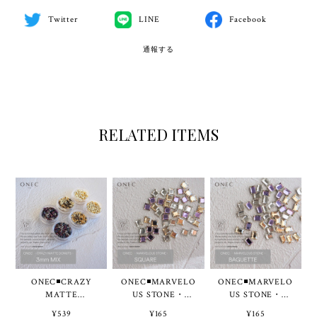
Twitter
LINE
Facebook
通報する
RELATED ITEMS
ONEC◾️CRAZY
ONEC◾️MARVELO
ONEC◾️MARVELO
MATTE
US STONE・
US STONE・
DONUTS・3mm
SQUARE◾
BAGUETTE◾
¥539
¥165
¥165