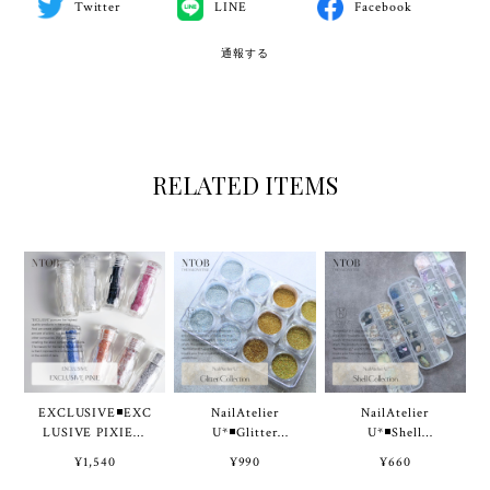
Twitter
LINE
Facebook
通報する
RELATED ITEMS
EXCLUSIVE◾EXC
NailAtelier
NailAtelier
LUSIVE PIXIE・
U*◾️Glitter
U*◾️Shell
7colors 3,000pcs◾️
Collection◾️
Collection・
¥1,540
¥990
¥660
3types◾️