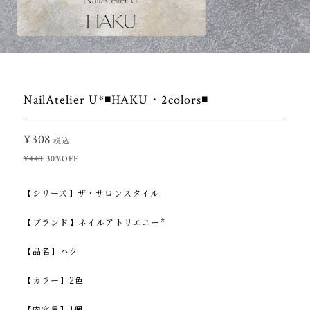
NailAtelier U*◾️HAKU・2colors◾️
¥308
税込
¥440
30%OFF
【シリーズ】ザ・サロンスタイル
【ブランド】ネイルアトリエユー*
【品名】ハク
【カラー】2色
【内容量】1個