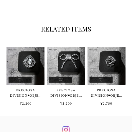
RELATED ITEMS
PRECIOSA
PRECIOSA
PRECIOSA
DIVISION◾OBJEC
DIVISION◾OBJEC
DIVISION◾OBJEC
T 07 by Tae◾️
T 09 by Tae◾️
T 10 by Tae◾️
¥2,200
¥2,200
¥2,750